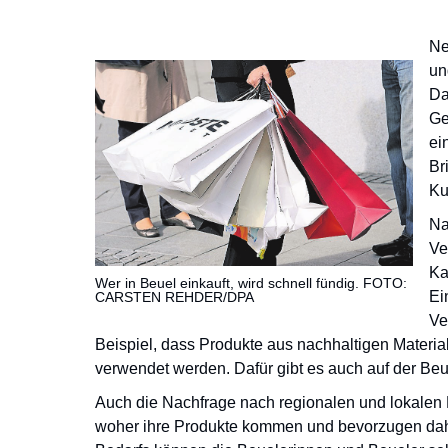
Ne
un
Da
Ge
ei
Br
Ku
Na
Ve
Ka
Wer in Beuel einkauft, wird schnell fündig. FOTO:
Ei
CARSTEN REHDER/DPA
Ve
Beispiel, dass Produkte aus nachhaltigen Materi
verwendet werden. Dafür gibt es auch auf der Beue
Auch die Nachfrage nach regionalen und lokalen
woher ihre Produkte kommen und bevorzugen dahe