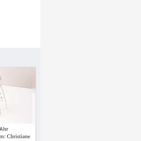
 Ahr
m: Christiane