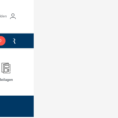
lden
O
Beilagen
chen
Einkaufen, flanieren und genießen in Beuel