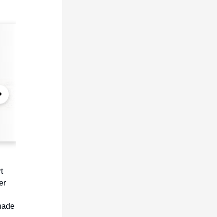
t
er
nade