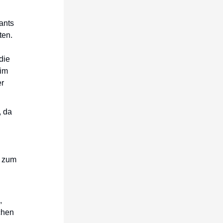
ants
ten.
die
eim
er
, da
t zum
,
chen