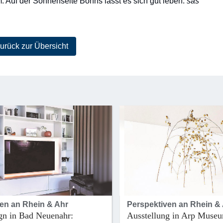
 Auf der Sonnenseite Bonns lässt es sich gut leben.
sas
urück zur Übersicht
en an Rhein & Ahr
Perspektiven an Rhein &
gn in Bad Neuenahr:
Ausstellung in Arp Museu