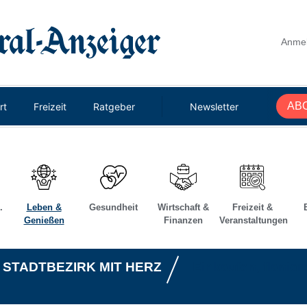
Anme
AB
rt
Freizeit
Ratgeber
Newsletter
.
Leben &
Gesundheit
Wirtschaft &
Freizeit &
Genießen
Finanzen
Veranstaltungen
Suche abbre
 STADTBEZIRK MIT HERZ