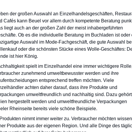
ben der großen Auswahl an Einzelhandelsgeschäften, Restaur
d Cafés kann Beuel vor allem durch kompetente Beratung punk
s liegt auch an der großen Zahl der meist inhabergeführten
schäfte. Ob es die individuelle Beratung im Buchladen ist oder 
nzigartige Auswahl im Mode-Fachgeschäft, die gute Auswahl b
illenkauf oder die schönsten Stücke eines Wolle-Geschäftes: D
nde ist hier König.
chhaltigkeit spielt im Einzelhandel eine immer wichtigere Rolle
rbraucher zunehmend umweltbewusster werden und ihre
ufentscheidungen entsprechend treffen möchten. Viele
nzelhändler achten daher darauf, dass ihre Produkte und
rpackungen umweltfreundlich und nachhaltig sind. Dazu gehör
alien hergestellt werden und umweltfreundliche Verpackungen
ler Rheinseite bereits viele schöne Beispiele.
 Produkten nimmt immer weiter zu. Verbraucher möchten wissen
r Produkte aus der eigenen Region. Und alle Dinge des tägli