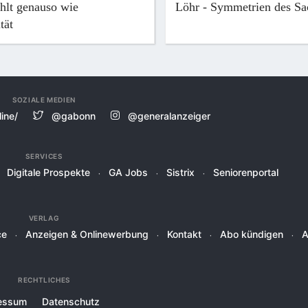
ählt genauso wie
Löhr - Symmetrien des Sa
tät
SOZIALE MEDIEN
ine/
@gabonn
@generalanzeiger
SERVICES
Digitale Prospekte
GA Jobs
Sistrix
Seniorenportal
VERLAG
ce
Anzeigen & Onlinewerbung
Kontakt
Abo kündigen
RECHTLICHES
essum
Datenschutz