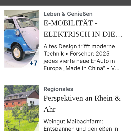
Beliebter Klas­siker: Wie sinn­voll ist ein Spar­
buch heute?
Leben & Genießen
E-MOBILITÄT -
ELEKTRISCH IN DIE
ZUKUNFT
Altes Design trifft moderne
Technik
Forscher: 2025
jedes vierte neue E-Auto in
+7
Europa „Made in China“
Von
teuer bis gratis: Was
Stromtanken bei E-Autos
Regionales
kostet
Wie schnell lädt das
Perspektiven an Rhein &
E-Auto? So vergleicht man
die Ladeleistung
Ahr
Weingut Maibachfarm:
Entspannen und genießen in