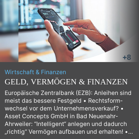
+8
Wirtschaft & Finanzen
GELD, VERMÖGEN & FINANZEN
Euro­päi­sche Zentral­bank (EZB): Anleihen sind
meist das bessere Fest­geld
Rechts­form­
wechsel vor dem Unter­neh­mens­ver­kauf?
Asset Concepts GmbH in Bad Neuenahr-
Ahrweiler: “Intel­li­gent“ anlegen und dadurch
„richtig“ Vermögen aufbauen und erhalten!