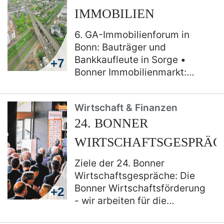
Masterplan für die
IMMOBILIEN
Energiewende
6. GA-Immobilienforum in
Bonn: Bauträger und
Bankkaufleute in Sorge
+7
Bonner Immobilienmarkt:
Nachfrage sinkt, Preisniveau
aber (noch) nicht
Verband
Wirtschaft & Finanzen
Deutscher Pfandbriefbanken:
24. BONNER
Mehr Eigenkapital, weniger
Tilgung
Sanierer profitieren
WIRTSCHAFTSGESPRÄC
von hohen Zuschüssen
Ziele der 24. Bonner
Wirtschaftsgespräche: Die
Bonner Wirtschaftsförderung
+2
- wir arbeiten für die
Nachhaltigkeit
Drei Fragen