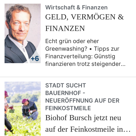
an... Katja Dörner:
Wirtschaft & Finanzen
Gemeinsam auf dem Weg zur
GELD, VERMÖGEN &
Klimaneutralität
FINANZEN
Echt grün oder eher
Greenwashing?
Tipps zur
Finanzverteilung: Günstig
+6
finanzieren trotz steigender
Zinsen
Plus an Sicherheit
kostet wertvolle Rendite
STADT SUCHT
Erst einmal überlegen, ob
BAUERNHOF -
man den Kauf wirklich
NEUERÖFFNUNG AUF DER
braucht
Tipps von
FEINKOSTMEILE
Investitionsexperten: Nicht
Biohof Bursch jetzt neu
die Geduld verlieren
auf der Feinkostmeile in