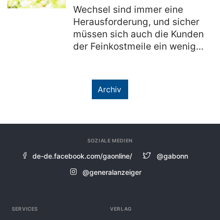
Bonn-Endenich
Wechsel sind immer eine
Herausforderung, und sicher
müssen sich auch die Kunden
der Feinkostmeile ein wenig
umstellen. Denn mit dem
Biohof Bursch kommt ein
neuer Mieter in die Meile am
Archiv
Knauber-Haus, der viele
Neuigkeiten bringt. ,,An
manches werden sich die
Kunden vielleicht erst noch
SOZIALE MEDIEN
gewöhnen müssen", meint
Lothar Tolksdorf, der für den
de-de.facebook.com/gaonline/
@gabonn
Biohof...
@generalanzeiger
SERVICES
VERLAG