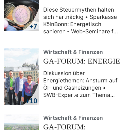
gewürdigt
Diese Steuermythen halten
sich hartnäckig
Sparkasse
KölnBonn: Energetisch
+7
sanieren - Web-Seminare für
Eigentümer/innen
Leichter
Zugang zu Finanzthemen
Wirtschaft & Finanzen
finden
So lässt sich die
GA-FORUM: ENERGIE
Auszeit vom Job finanzieren
Wie Banken beim
Diskussion über
Kontoumzug mithelfen
Energiethemen: Ansturm auf
müssen
Öl- und Gasheizungen
SWB-Experte zum Thema
+10
Mieterstrom: "Das ist eine
Katastrophe“
Celia Schütze
aus der Bonner Energie
Wirtschaft & Finanzen
Agentur berichtet:
GA-FORUM: