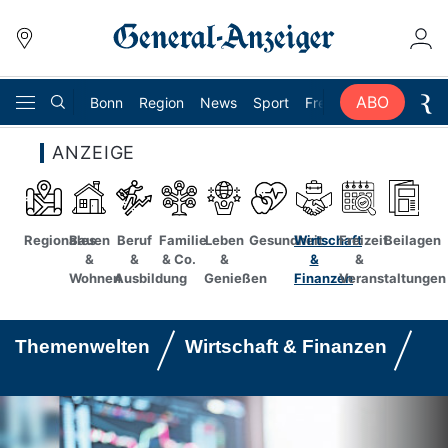
ABO
Bonn
Region
News
Sport
Freizeit
Ratgeber
ANZEIGE
Regionales
Bauen
Beruf
Familie
Leben
Gesundheit
Wirtschaft
Freizeit
Beilagen
&
&
& Co.
&
Suche abbrechen
&
&
Wohnen
Ausbildung
Genießen
Finanzen
Veranstaltungen
Themenwelten
Wirtschaft & Finanzen