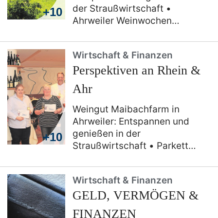
der Straußwirtschaft
+10
Ahrweiler Weinwochen
wieder mit Winzerfestumzug
SALE „Wetter ist
Wirtschaft & Finanzen
Ansichtssache“ im Bonner
Perspektiven an Rhein &
Drahtesel
LOEWE-Galerie
Bonn
Polstermöbel-
Ahr
Werkstätten Andreas
Geschier: Die nachhaltige
Weingut Maibachfarm in
Alternative
Ahrweiler: Entspannen und
genießen in der
+10
Straußwirtschaft
Parkett
Minwegen in Hönnigen-Liers
an der Ahr: Parkett als
Wirtschaft & Finanzen
absoluter Wohlfühlfaktor
GELD, VERMÖGEN &
Hotel-Restaurant Ruland in
Altenahr: Langjährige Treue
FINANZEN