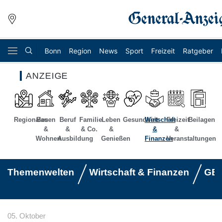
Bonn
Region
News
Sport
Freizeit
Ratgeber
ANZEIGE
Regionales
Bauen
Beruf
Familie
Leben
Gesundheit
Wirtschaft
Freizeit
Beilagen
&
&
& Co.
&
&
&
Wohnen
Ausbildung
Genießen
Finanzen
Veranstaltungen
Themenwelten
Wirtschaft & Finanzen
GEL
05. Oktober