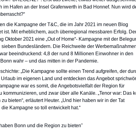
ch im Hafen an der Insel Grafenwerth in Bad Honnef. Nun wird d
berrascht?“
ägen die Kampagne der T&C, die im Jahr 2021 im neuen Blog
t ist. Mit erheblichem, auch überregional messbaren Erfolg. D
ang Oktober 2021 eine „Out of Home“- Kampagne mit der Belegu
 in sieben Bundesländern. Die Reichweite der Werbemaßnahme
war beeindruckend: 4,8 der rund 8 Millionen Einwohner in den
 Bonn wahr – und das mitten in der Pandemie.
eschichte: „Die Kampagne sollte einen Trend aufgreifen, der dur
 Urlaub im eigenen Land und entdecken das Angebot sprichwört
 Kampagne war es somit, die Angebotsvielfalt der Region für
u kommunizieren, und zwar über alle Kanäle. „Tenor war: Das k
u bieten“, erläutert Heuter. „Und hier haben wir in der Tat
die Kampagne so toll entwickelt hat.“
s haben Bonn und die Region zu bieten"