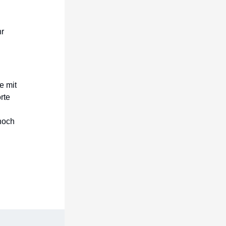
hr
e mit
rte
noch