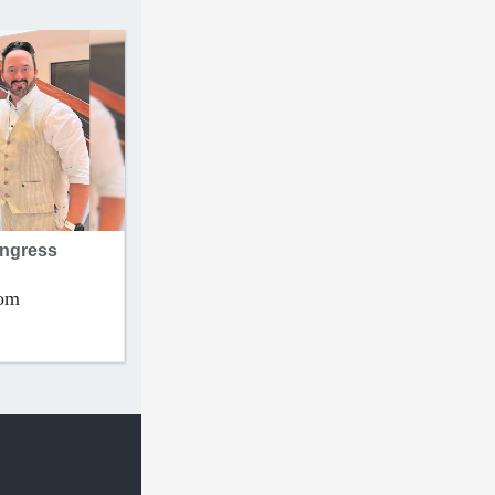
ongress
vom