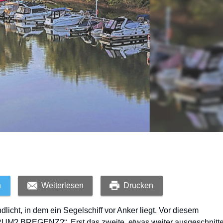
n
Weiterlesen
Drucken
icht, in dem ein Segelschiff vor Anker liegt. Vor diesem
DRUM? BREGENZ?“. Erst das zweite, etwas weiter ausgeschnitt