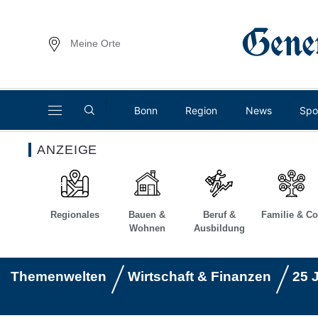
Meine Orte
Bonn
Region
News
Spo
ANZEIGE
Regionales
Bauen &
Beruf &
Familie & Co
Wohnen
Ausbildung
Themenwelten
Wirtschaft & Finanzen
25 