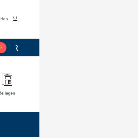
lden
O
Beilagen
chen
Wie die Region Bonn überrascht