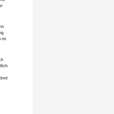
er
enn
ng
n im
ch
lich
önnt