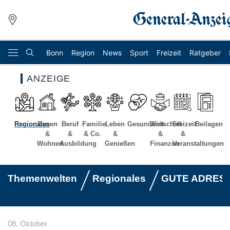
Bonn
Region
News
Sport
Freizeit
Ratgeber
ANZEIGE
Regionales
Bauen
Beruf
Familie
Leben
Gesundheit
Wirtschaft
Freizeit
Beilagen
&
&
& Co.
&
&
&
Wohnen
Ausbildung
Genießen
Finanzen
Veranstaltungen
Themenwelten
Regionales
GUTE ADRES
08. Oktober