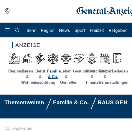
Bonn
Region
News
Sport
Freizeit
Ratgeber
ANZEIGE
Regionales
Bauen
Beruf
Familie
Leben
Gesundheit
Wirtschaft
Freizeit
Beilagen
&
&
& Co.
&
&
&
Wohnen
Ausbildung
Genießen
Finanzen
Veranstaltungen
Themenwelten
Familie & Co.
RAUS GEHT'
10. September