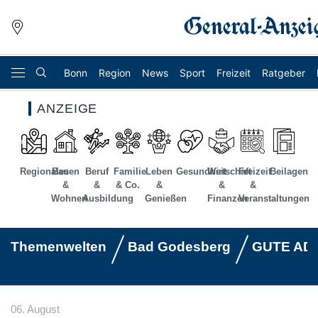
Bonn
Region
News
Sport
Freizeit
Ratgeber
ANZEIGE
Regionales
Bauen
Beruf
Familie
Leben
Gesundheit
Wirtschaft
Freizeit
Beilagen
&
&
& Co.
&
&
&
Wohnen
Ausbildung
Genießen
Finanzen
Veranstaltungen
Themenwelten
Bad Godesberg
GUTE AD
06. August